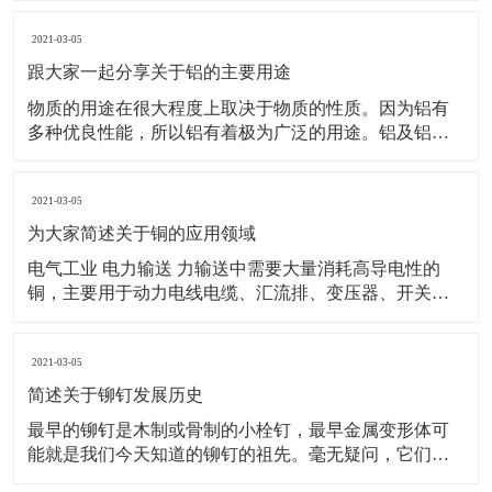
仅交流了思想，碰撞了火花，更凝聚了共识，明确了方
向，为未来的征程奠定了坚实的基础。 盛会伊始，公司
2021-03-05
总经理卢溢霞发表了
跟大家一起分享关于铝的主要用途
物质的用途在很大程度上取决于物质的性质。因为铝有
多种优良性能，所以铝有着极为广泛的用途。铝及铝合
金是当前用途十分广泛的、最经济适用的材料之一。世
界铝产量从1956年开始超过铜产量一直居有色金属之
首。当前铝的产量和用量（按吨计算）仅次于钢材，成
2021-03-05
为人类应用的第二大金属；而且铝的资源十分丰富，据
为大家简述关于铜的应用领域
初步
电气工业 电力输送 力输送中需要大量消耗高导电性的
铜，主要用于动力电线电缆、汇流排、变压器、开关、
接插元件和联接器等。 在电线电缆的输电过程中，由于
电阻发热而白白浪费电能。从节能和经济的角度考虑，
目前世界上正在推广""最佳电缆截面""标准。过去流行的
2021-03-05
标准，单纯地从降低一次安装投资的
简述关于铆钉发展历史
最早的铆钉是木制或骨制的小栓钉，最早金属变形体可
能就是我们今天知道的铆钉的祖先。毫无疑问，它们是
人类已知金属连接的最古老的方法，可以追溯到最初使