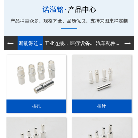
新能源连...
工业连接...
医疗设备...
汽车配件...
精密五金
插孔
插针